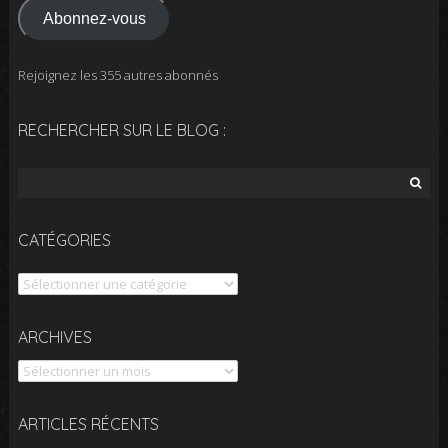
Abonnez-vous
Rejoignez les 355 autres abonnés
RECHERCHER SUR LE BLOG :
Rechercher :
CATÉGORIES
Catégories
Archives
ARCHIVES
ARTICLES RÉCENTS