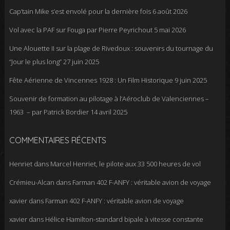
Cap’tain Mike s’est envolé pour la dernière fois
6 août 2026
Vol avec la PAF sur Fouga par Pierre Peyrichout
5 mai 2026
Une Alouette II sur la plage de Rivedoux : souvenirs du tournage du
“Jour le plus long”
27 juin 2025
Fête Aérienne de Vincennes 1928 : Un Film Historique
9 juin 2025
Souvenir de formation au pilotage à l’Aéroclub de Valenciennes –
1963 – par Patrick Bordier
14 avril 2025
COMMENTAIRES RÉCENTS
Henriet
dans
Marcel Henriet, le pilote aux 33 500 heures de vol
Crémieu-Alcan
dans
Farman 402 F-ANFY : véritable avion de voyage
xavier
dans
Farman 402 F-ANFY : véritable avion de voyage
xavier
dans
Hélice Hamilton-standard bipale à vitesse constante