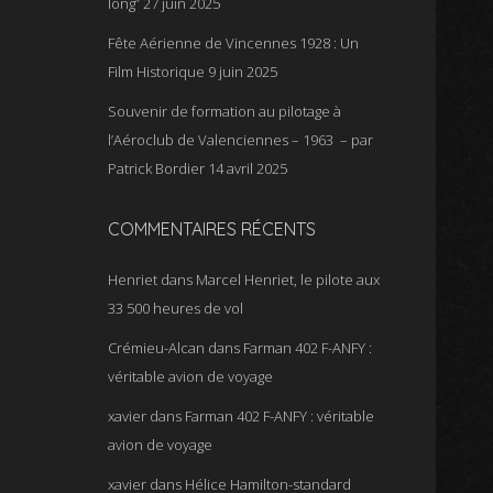
long”
27 juin 2025
Fête Aérienne de Vincennes 1928 : Un
Film Historique
9 juin 2025
Souvenir de formation au pilotage à
l’Aéroclub de Valenciennes – 1963 – par
Patrick Bordier
14 avril 2025
COMMENTAIRES RÉCENTS
Henriet
dans
Marcel Henriet, le pilote aux
33 500 heures de vol
Crémieu-Alcan
dans
Farman 402 F-ANFY :
véritable avion de voyage
xavier
dans
Farman 402 F-ANFY : véritable
avion de voyage
xavier
dans
Hélice Hamilton-standard