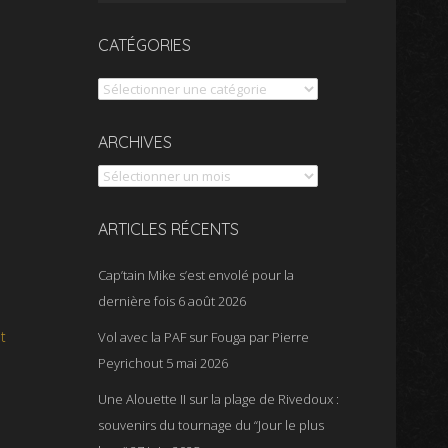
CATÉGORIES
Catégories
Archives
ARCHIVES
ARTICLES RÉCENTS
Cap’tain Mike s’est envolé pour la
dernière fois
6 août 2026
t
Vol avec la PAF sur Fouga par Pierre
Peyrichout
5 mai 2026
Une Alouette II sur la plage de Rivedoux :
souvenirs du tournage du “Jour le plus