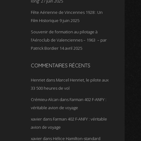
long”
27 juin 2025
Fête Aérienne de Vincennes 1928 : Un
Film Historique
9 juin 2025
Souvenir de formation au pilotage à
l’Aéroclub de Valenciennes – 1963 – par
Patrick Bordier
14 avril 2025
COMMENTAIRES RÉCENTS
Henriet
dans
Marcel Henriet, le pilote aux
33 500 heures de vol
Crémieu-Alcan
dans
Farman 402 F-ANFY :
véritable avion de voyage
xavier
dans
Farman 402 F-ANFY : véritable
avion de voyage
xavier
dans
Hélice Hamilton-standard