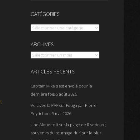
CATÉGORIES
Catégories
Archives
ARCHIVES
ARTICLES RÉCENTS
Cap’tain Mike s’est envolé pour la
dernière fois
6 août 2026
t
Vol avec la PAF sur Fouga par Pierre
Peyrichout
5 mai 2026
Une Alouette II sur la plage de Rivedoux :
souvenirs du tournage du “Jour le plus