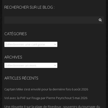
RECHERCHER SUR LE BLOG :
Rechercher :
CATÉGORIES
Catégories
Archives
ARCHIVES
ARTICLES RÉCENTS
Cap’tain Mike s’est envolé pour la dernière fois
6 août 2026
Vol avec la PAF sur Fouga par Pierre Peyrichout
5 mai 2026
Une Alouette II sur la plage de Rivedoux : souvenirs du tournage du