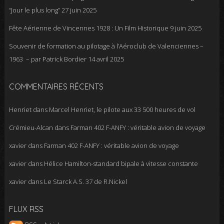
“Jour le plus long”
27 juin 2025
Fête Aérienne de Vincennes 1928 : Un Film Historique
9 juin 2025
Souvenir de formation au pilotage à l’Aéroclub de Valenciennes –
1963 – par Patrick Bordier
14 avril 2025
COMMENTAIRES RÉCENTS
Henriet
dans
Marcel Henriet, le pilote aux 33 500 heures de vol
Crémieu-Alcan
dans
Farman 402 F-ANFY : véritable avion de voyage
xavier
dans
Farman 402 F-ANFY : véritable avion de voyage
xavier
dans
Hélice Hamilton-standard bipale à vitesse constante
xavier
dans
Le Starck A.S. 37 de R.Nickel
FLUX RSS