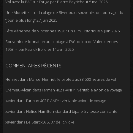
Vol avec la PAF sur Fouga par Pierre Peyrichout
5 mai 2026
Une Alouette II sur la plage de Rivedoux : souvenirs du tournage du
“Jour le plus long”
27 juin 2025
Fête Aérienne de Vincennes 1928 : Un Film Historique
9 juin 2025
Souvenir de formation au pilotage à l’Aéroclub de Valenciennes –
1963 – par Patrick Bordier
14 avril 2025
COMMENTAIRES RÉCENTS
Henriet
dans
Marcel Henriet, le pilote aux 33 500 heures de vol
Crémieu-Alcan
dans
Farman 402 F-ANFY : véritable avion de voyage
xavier
dans
Farman 402 F-ANFY : véritable avion de voyage
xavier
dans
Hélice Hamilton-standard bipale à vitesse constante
xavier
dans
Le Starck A.S. 37 de R.Nickel