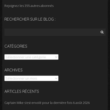
Rejoignez les 355 autres abonnés
RECHERCHER SUR LE BLOG :
Rechercher :
CATÉGORIES
Catégories
Archives
ARCHIVES
ARTICLES RÉCENTS
Cap’tain Mike s’est envolé pour la dernière fois
6 août 2026