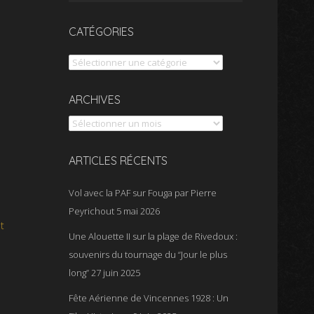
CATÉGORIES
Catégories
Archives
ARCHIVES
ARTICLES RÉCENTS
Vol avec la PAF sur Fouga par Pierre
Peyrichout
5 mai 2026
t
Une Alouette II sur la plage de Rivedoux :
souvenirs du tournage du “Jour le plus
long”
27 juin 2025
Fête Aérienne de Vincennes 1928 : Un