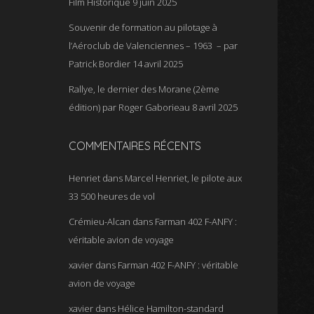
Film Historique
9 juin 2025
Souvenir de formation au pilotage à
l’Aéroclub de Valenciennes – 1963 – par
Patrick Bordier
14 avril 2025
Rallye, le dernier des Morane (2ème
édition) par Roger Gaborieau
8 avril 2025
COMMENTAIRES RÉCENTS
Henriet
dans
Marcel Henriet, le pilote aux
33 500 heures de vol
Crémieu-Alcan
dans
Farman 402 F-ANFY :
véritable avion de voyage
xavier
dans
Farman 402 F-ANFY : véritable
avion de voyage
xavier
dans
Hélice Hamilton-standard