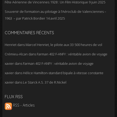
Fête Aérienne de Vincennes 1928 : Un Film Historique
9 juin 2025
Souvenir de formation au pilotage à l’Aéroclub de Valenciennes –
1963 – par Patrick Bordier
14 avril 2025
COMMENTAIRES RÉCENTS
Henriet
dans
Marcel Henriet, le pilote aux 33 500 heures de vol
Crémieu-Alcan
dans
Farman 402 F-ANFY : véritable avion de voyage
xavier
dans
Farman 402 F-ANFY : véritable avion de voyage
xavier
dans
Hélice Hamilton-standard bipale à vitesse constante
xavier
dans
Le Starck A.S. 37 de R.Nickel
FLUX RSS
RSS - Articles