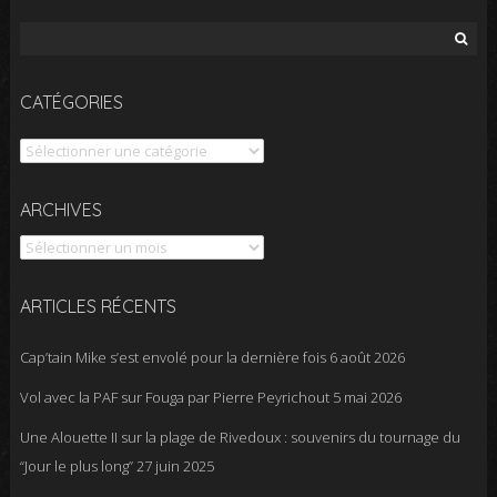
Rechercher :
CATÉGORIES
Catégories
Archives
ARCHIVES
ARTICLES RÉCENTS
Cap’tain Mike s’est envolé pour la dernière fois
6 août 2026
Vol avec la PAF sur Fouga par Pierre Peyrichout
5 mai 2026
Une Alouette II sur la plage de Rivedoux : souvenirs du tournage du
“Jour le plus long”
27 juin 2025