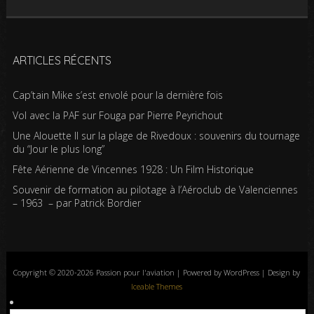
ARTICLES RÉCENTS
Cap’tain Mike s’est envolé pour la dernière fois
Vol avec la PAF sur Fouga par Pierre Peyrichout
Une Alouette II sur la plage de Rivedoux : souvenirs du tournage
du “Jour le plus long”
Fête Aérienne de Vincennes 1928 : Un Film Historique
Souvenir de formation au pilotage à l’Aéroclub de Valenciennes
– 1963 – par Patrick Bordier
Copyright © 2020-2026 Passion pour l'aviation | Powered by WordPress | Design by
Iceable Themes
Accueil
Blog
Albums photos
Histoires de l’aviation
Contrôle aérien