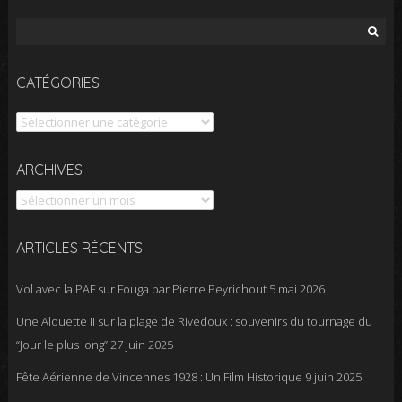
Rechercher :
CATÉGORIES
Catégories
Archives
ARCHIVES
ARTICLES RÉCENTS
Vol avec la PAF sur Fouga par Pierre Peyrichout
5 mai 2026
Une Alouette II sur la plage de Rivedoux : souvenirs du tournage du
“Jour le plus long”
27 juin 2025
Fête Aérienne de Vincennes 1928 : Un Film Historique
9 juin 2025