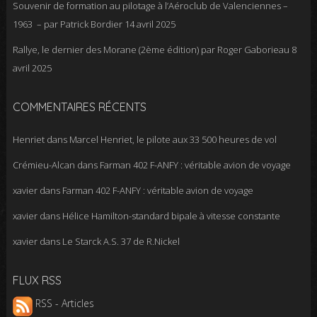
Souvenir de formation au pilotage à l’Aéroclub de Valenciennes –
1963 – par Patrick Bordier
14 avril 2025
Rallye, le dernier des Morane (2ème édition) par Roger Gaborieau
8
avril 2025
COMMENTAIRES RÉCENTS
Henriet
dans
Marcel Henriet, le pilote aux 33 500 heures de vol
Crémieu-Alcan
dans
Farman 402 F-ANFY : véritable avion de voyage
xavier
dans
Farman 402 F-ANFY : véritable avion de voyage
xavier
dans
Hélice Hamilton-standard bipale à vitesse constante
xavier
dans
Le Starck A.S. 37 de R.Nickel
FLUX RSS
RSS - Articles