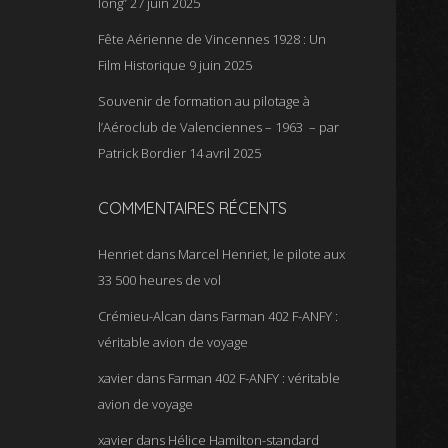
long”
27 juin 2025
Fête Aérienne de Vincennes 1928 : Un
Film Historique
9 juin 2025
Souvenir de formation au pilotage à
l’Aéroclub de Valenciennes – 1963 – par
Patrick Bordier
14 avril 2025
COMMENTAIRES RÉCENTS
Henriet
dans
Marcel Henriet, le pilote aux
33 500 heures de vol
Crémieu-Alcan
dans
Farman 402 F-ANFY :
véritable avion de voyage
xavier
dans
Farman 402 F-ANFY : véritable
avion de voyage
xavier
dans
Hélice Hamilton-standard