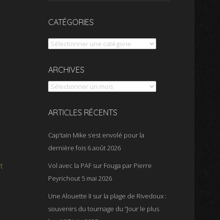
CATÉGORIES
Catégories
Archives
ARCHIVES
ARTICLES RÉCENTS
Cap’tain Mike s’est envolé pour la
dernière fois
6 août 2026
t
Vol avec la PAF sur Fouga par Pierre
Peyrichout
5 mai 2026
Une Alouette II sur la plage de Rivedoux :
souvenirs du tournage du “Jour le plus