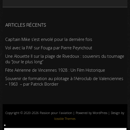
ARTICLES RÉCENTS
Cap’tain Mike s’est envolé pour la dernière fois
Vol avec la PAF sur Fouga par Pierre Peyrichout
Une Alouette II sur la plage de Rivedoux : souvenirs du tournage
du “Jour le plus long”
Fête Aérienne de Vincennes 1928 : Un Film Historique
Souvenir de formation au pilotage à l’Aéroclub de Valenciennes
– 1963 – par Patrick Bordier
Copyright © 2020-2026 Passion pour l'aviation | Powered by WordPress | Design by
Iceable Themes
Accueil
Blog
Albums photos
Histoires de l’aviation
Contrôle aérien