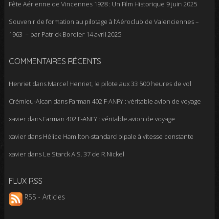
Fête Aérienne de Vincennes 1928 : Un Film Historique
9 juin 2025
Souvenir de formation au pilotage à l’Aéroclub de Valenciennes –
1963 – par Patrick Bordier
14 avril 2025
COMMENTAIRES RÉCENTS
Henriet
dans
Marcel Henriet, le pilote aux 33 500 heures de vol
Crémieu-Alcan
dans
Farman 402 F-ANFY : véritable avion de voyage
xavier
dans
Farman 402 F-ANFY : véritable avion de voyage
xavier
dans
Hélice Hamilton-standard bipale à vitesse constante
xavier
dans
Le Starck A.S. 37 de R.Nickel
FLUX RSS
RSS - Articles