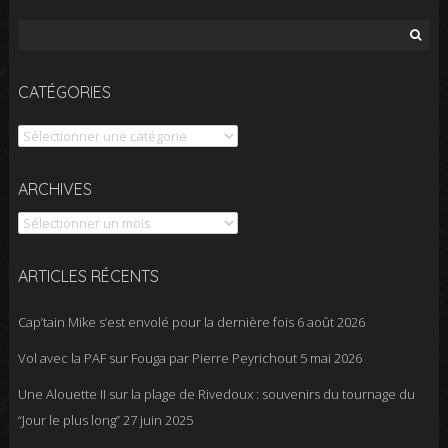
Rechercher :
CATÉGORIES
Catégories
Archives
ARCHIVES
ARTICLES RÉCENTS
Cap’tain Mike s’est envolé pour la dernière fois
6 août 2026
Vol avec la PAF sur Fouga par Pierre Peyrichout
5 mai 2026
Une Alouette II sur la plage de Rivedoux : souvenirs du tournage du
“Jour le plus long”
27 juin 2025