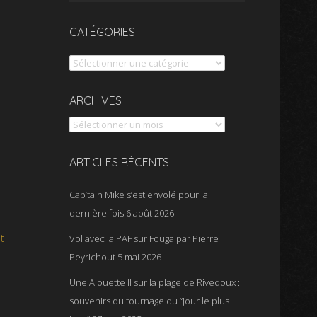
CATÉGORIES
Catégories
Archives
ARCHIVES
ARTICLES RÉCENTS
Cap’tain Mike s’est envolé pour la
dernière fois
6 août 2026
t
Vol avec la PAF sur Fouga par Pierre
Peyrichout
5 mai 2026
Une Alouette II sur la plage de Rivedoux :
souvenirs du tournage du “Jour le plus