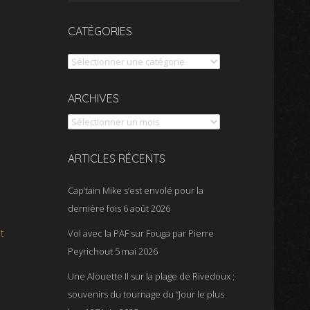
CATÉGORIES
Catégories
Archives
ARCHIVES
ARTICLES RÉCENTS
Cap’tain Mike s’est envolé pour la
dernière fois
6 août 2026
t
Vol avec la PAF sur Fouga par Pierre
Peyrichout
5 mai 2026
Une Alouette II sur la plage de Rivedoux :
souvenirs du tournage du “Jour le plus