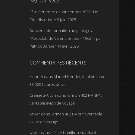
long”
27 juin 2025
Fête Aérienne de Vincennes 1928 : Un
Film Historique
9 juin 2025
Souvenir de formation au pilotage à
l’Aéroclub de Valenciennes – 1963 – par
Patrick Bordier
14 avril 2025
COMMENTAIRES RÉCENTS
Henriet
dans
Marcel Henriet, le pilote aux
33 500 heures de vol
Crémieu-Alcan
dans
Farman 402 F-ANFY :
véritable avion de voyage
xavier
dans
Farman 402 F-ANFY : véritable
avion de voyage
xavier
dans
Hélice Hamilton-standard