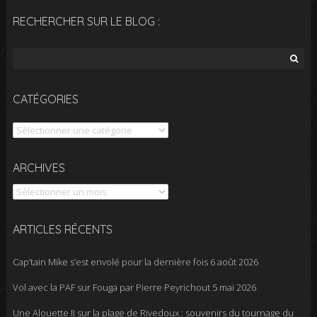
RECHERCHER SUR LE BLOG :
Rechercher :
CATÉGORIES
Catégories
Archives
ARCHIVES
ARTICLES RÉCENTS
Cap’tain Mike s’est envolé pour la dernière fois
6 août 2026
Vol avec la PAF sur Fouga par Pierre Peyrichout
5 mai 2026
Une Alouette II sur la plage de Rivedoux : souvenirs du tournage du