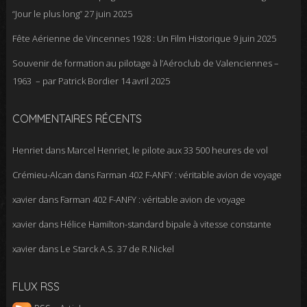
“Jour le plus long”
27 juin 2025
Fête Aérienne de Vincennes 1928 : Un Film Historique
9 juin 2025
Souvenir de formation au pilotage à l’Aéroclub de Valenciennes –
1963 – par Patrick Bordier
14 avril 2025
COMMENTAIRES RÉCENTS
Henriet
dans
Marcel Henriet, le pilote aux 33 500 heures de vol
Crémieu-Alcan
dans
Farman 402 F-ANFY : véritable avion de voyage
xavier
dans
Farman 402 F-ANFY : véritable avion de voyage
xavier
dans
Hélice Hamilton-standard bipale à vitesse constante
xavier
dans
Le Starck A.S. 37 de R.Nickel
FLUX RSS