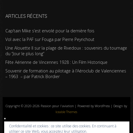
ARTICLES RÉCENTS
Cap’tain Mike s’est envolé pour la dernière fois
Vol avec la PAF sur Fouga par Pierre Peyrichout
Une Alouette II sur la plage de Rivedoux : souvenirs du tournage
du “Jour le plus long”
Fête Aérienne de Vincennes 1928 : Un Film Historique
Souvenir de formation au pilotage à l’Aéroclub de Valenciennes
– 1963 – par Patrick Bordier
Copyright © 2020-2026 Passion pour l'aviation | Powered by WordPress | Design by
Iceable Themes
Accueil
Blog
Albums photos
Histoires de l’aviation
Contrôle aérien
Confidentialité et cookies : ce site utilise des cookies. En continuant à
Livres
Liens
A propos
Contact
Politique de confidentialité
utiliser ce site Web, vous acceptez leur utilisation.