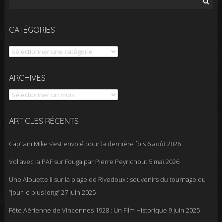
CATÉGORIES
Catégories
Archives
ARCHIVES
ARTICLES RÉCENTS
Cap’tain Mike s’est envolé pour la dernière fois
6 août 2026
Vol avec la PAF sur Fouga par Pierre Peyrichout
5 mai 2026
Une Alouette II sur la plage de Rivedoux : souvenirs du tournage du
“Jour le plus long”
27 juin 2025
Fête Aérienne de Vincennes 1928 : Un Film Historique
9 juin 2025