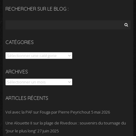
RECHERCHER SUR LE BLOG :
Rechercher :
CATÉGORIES
Catégories
Archives
ARCHIVES
ARTICLES RÉCENTS
Vol avec la PAF sur Fouga par Pierre Peyrichout
5 mai 2026
Une Alouette II sur la plage de Rivedoux : souvenirs du tournage du
“Jour le plus long”
27 juin 2025