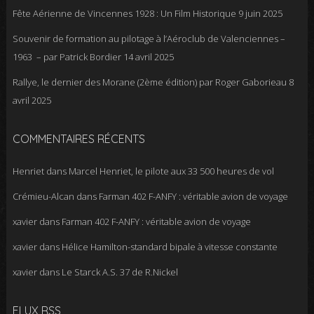
Fête Aérienne de Vincennes 1928 : Un Film Historique
9 juin 2025
Souvenir de formation au pilotage à l’Aéroclub de Valenciennes –
1963 – par Patrick Bordier
14 avril 2025
Rallye, le dernier des Morane (2ème édition) par Roger Gaborieau
8
avril 2025
COMMENTAIRES RÉCENTS
Henriet
dans
Marcel Henriet, le pilote aux 33 500 heures de vol
Crémieu-Alcan
dans
Farman 402 F-ANFY : véritable avion de voyage
xavier
dans
Farman 402 F-ANFY : véritable avion de voyage
xavier
dans
Hélice Hamilton-standard bipale à vitesse constante
xavier
dans
Le Starck A.S. 37 de R.Nickel
FLUX RSS