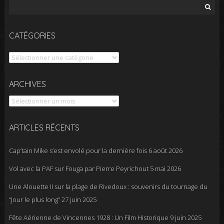
Rechercher :
CATÉGORIES
Catégories
Archives
ARCHIVES
ARTICLES RÉCENTS
Cap’tain Mike s’est envolé pour la dernière fois
6 août 2026
Vol avec la PAF sur Fouga par Pierre Peyrichout
5 mai 2026
Une Alouette II sur la plage de Rivedoux : souvenirs du tournage du
“Jour le plus long”
27 juin 2025
Fête Aérienne de Vincennes 1928 : Un Film Historique
9 juin 2025