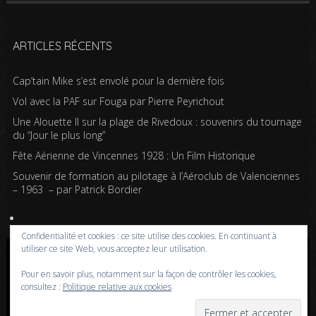
ARTICLES RÉCENTS
Cap’tain Mike s’est envolé pour la dernière fois
Vol avec la PAF sur Fouga par Pierre Peyrichout
Une Alouette II sur la plage de Rivedoux : souvenirs du tournage
du “Jour le plus long”
Fête Aérienne de Vincennes 1928 : Un Film Historique
Souvenir de formation au pilotage à l’Aéroclub de Valenciennes
– 1963 – par Patrick Bordier
Confidentialité et cookies : ce site utilise des cookies. En continuant à
utiliser ce site Web, vous acceptez leur utilisation.
Copyright © 2020-2026 Passion pour l'aviation | Powered by WordPress | Design by
Pour en savoir plus, notamment sur la façon de contrôler les cookies,
Iceable Themes
consultez :
Politique relative aux cookies
Accueil
Blog
Albums photos
Histoires de l’aviation
Contrôle aérien
Livres
Liens
A propos
Contact
Politique de confidentialité