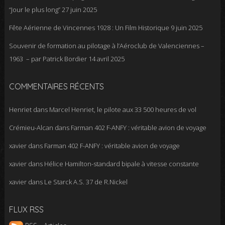
“Jour le plus long”
27 juin 2025
Fête Aérienne de Vincennes 1928 : Un Film Historique
9 juin 2025
Souvenir de formation au pilotage à l’Aéroclub de Valenciennes –
1963 – par Patrick Bordier
14 avril 2025
COMMENTAIRES RÉCENTS
Henriet
dans
Marcel Henriet, le pilote aux 33 500 heures de vol
Crémieu-Alcan
dans
Farman 402 F-ANFY : véritable avion de voyage
xavier
dans
Farman 402 F-ANFY : véritable avion de voyage
xavier
dans
Hélice Hamilton-standard bipale à vitesse constante
xavier
dans
Le Starck A.S. 37 de R.Nickel
FLUX RSS