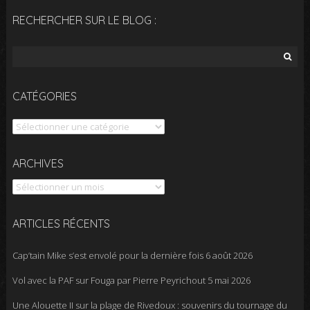
RECHERCHER SUR LE BLOG :
Rechercher :
CATÉGORIES
Catégories
Archives
ARCHIVES
ARTICLES RÉCENTS
Cap’tain Mike s’est envolé pour la dernière fois
6 août 2026
Vol avec la PAF sur Fouga par Pierre Peyrichout
5 mai 2026
Une Alouette II sur la plage de Rivedoux : souvenirs du tournage du