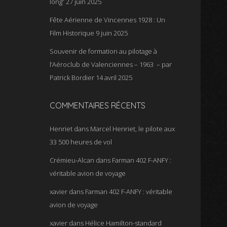
long”
27 juin 2025
Fête Aérienne de Vincennes 1928 : Un
Film Historique
9 juin 2025
Souvenir de formation au pilotage à
l’Aéroclub de Valenciennes – 1963 – par
Patrick Bordier
14 avril 2025
COMMENTAIRES RÉCENTS
Henriet
dans
Marcel Henriet, le pilote aux
33 500 heures de vol
Crémieu-Alcan
dans
Farman 402 F-ANFY :
véritable avion de voyage
xavier
dans
Farman 402 F-ANFY : véritable
avion de voyage
xavier
dans
Hélice Hamilton-standard