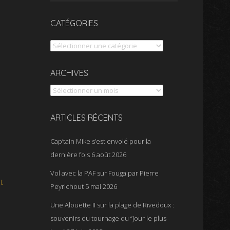
CATÉGORIES
Catégories
Archives
ARCHIVES
ARTICLES RÉCENTS
Cap’tain Mike s’est envolé pour la
dernière fois
6 août 2026
Vol avec la PAF sur Fouga par Pierre
t
Peyrichout
5 mai 2026
Une Alouette II sur la plage de Rivedoux :
souvenirs du tournage du “Jour le plus