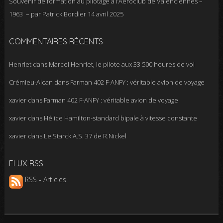
Souvenir de formation au pilotage à l’Aéroclub de Valenciennes –
1963 – par Patrick Bordier
14 avril 2025
COMMENTAIRES RÉCENTS
Henriet
dans
Marcel Henriet, le pilote aux 33 500 heures de vol
Crémieu-Alcan
dans
Farman 402 F-ANFY : véritable avion de voyage
xavier
dans
Farman 402 F-ANFY : véritable avion de voyage
xavier
dans
Hélice Hamilton-standard bipale à vitesse constante
xavier
dans
Le Starck A.S. 37 de R.Nickel
FLUX RSS
RSS - Articles