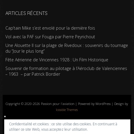
ARTICLES RÉCENTS
Cap’tain Mike s’est envolé pour la dernière fois
Vol avec la PAF sur Fouga par Pierre Peyrichout
Une Alouette II sur la plage de Rivedoux : souvenirs du tournage
du “Jour le plus long”
Fête Aérienne de Vincennes 1928 : Un Film Historique
Souvenir de formation au pilotage à l’Aéroclub de Valenciennes
– 1963 – par Patrick Bordier
Copyright © 2020-2026 Passion pour l'aviation | Powered by WordPress | Design by
Iceable Themes
Accueil
Blog
Albums photos
Histoires de l’aviation
Contrôle aérien
Confidentialité et cookies : ce site utilise des cookies. En continuant à
Livres
Liens
A propos
Contact
Politique de confidentialité
utiliser ce site Web, vous acceptez leur utilisation.