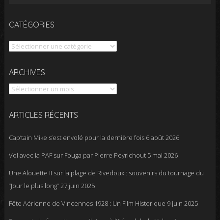
CATÉGORIES
Catégories
Archives
ARCHIVES
ARTICLES RÉCENTS
Cap’tain Mike s’est envolé pour la dernière fois
6 août 2026
Vol avec la PAF sur Fouga par Pierre Peyrichout
5 mai 2026
Une Alouette II sur la plage de Rivedoux : souvenirs du tournage du
“Jour le plus long”
27 juin 2025
Fête Aérienne de Vincennes 1928 : Un Film Historique
9 juin 2025