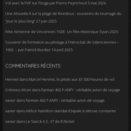
Vol avec la PAF sur Fouga par Pierre Peyrichout
5 mai 2026
Une Alouette II sur la plage de Rivedoux : souvenirs du tournage du
“Jour le plus long”
27 juin 2025
Fête Aérienne de Vincennes 1928 : Un Film Historique
9 juin 2025
Souvenir de formation au pilotage à l’Aéroclub de Valenciennes –
1963 – par Patrick Bordier
14 avril 2025
COMMENTAIRES RÉCENTS
Henriet
dans
Marcel Henriet, le pilote aux 33 500 heures de vol
Crémieu-Alcan
dans
Farman 402 F-ANFY : véritable avion de voyage
xavier
dans
Farman 402 F-ANFY : véritable avion de voyage
xavier
dans
Hélice Hamilton-standard bipale à vitesse constante
xavier
dans
Le Starck A.S. 37 de R.Nickel