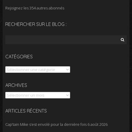
Rejoignez les 354 autres abonnés
RECHERCHER SUR LE BLOG :
Rechercher :
CATÉGORIES
Catégories
Archives
ARCHIVES
ARTICLES RÉCENTS
Cap’tain Mike s’est envolé pour la dernière fois
6 août 2026