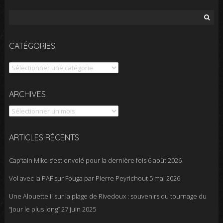
Rechercher :
CATÉGORIES
Catégories
Archives
ARCHIVES
ARTICLES RÉCENTS
Cap’tain Mike s’est envolé pour la dernière fois
6 août 2026
Vol avec la PAF sur Fouga par Pierre Peyrichout
5 mai 2026
Une Alouette II sur la plage de Rivedoux : souvenirs du tournage du
“Jour le plus long”
27 juin 2025