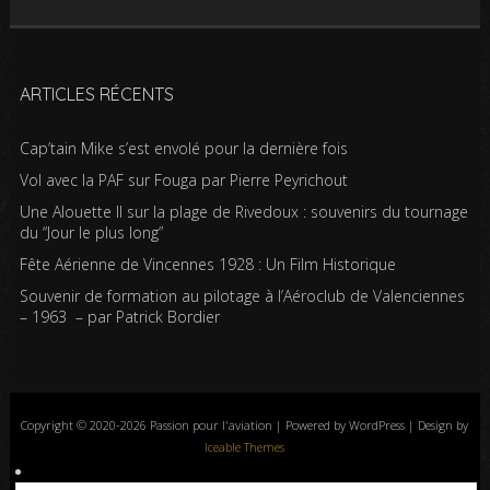
ARTICLES RÉCENTS
Cap’tain Mike s’est envolé pour la dernière fois
Vol avec la PAF sur Fouga par Pierre Peyrichout
Une Alouette II sur la plage de Rivedoux : souvenirs du tournage
du “Jour le plus long”
Fête Aérienne de Vincennes 1928 : Un Film Historique
Souvenir de formation au pilotage à l’Aéroclub de Valenciennes
– 1963 – par Patrick Bordier
Copyright © 2020-2026 Passion pour l'aviation | Powered by WordPress | Design by
Iceable Themes
Accueil
Blog
Albums photos
Histoires de l’aviation
Contrôle aérien