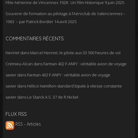
Fête Aérienne de Vincennes 1928 : Un Film Historique
9 juin 2025
Souvenir de formation au pilotage à l’Aéroclub de Valenciennes –
1963 – par Patrick Bordier
14 avril 2025
COMMENTAIRES RÉCENTS
Henriet
dans
Marcel Henriet, le pilote aux 33 500 heures de vol
Crémieu-Alcan
dans
Farman 402 F-ANFY : véritable avion de voyage
xavier
dans
Farman 402 F-ANFY : véritable avion de voyage
xavier
dans
Hélice Hamilton-standard bipale à vitesse constante
xavier
dans
Le Starck A.S. 37 de R.Nickel
FLUX RSS
RSS - Articles