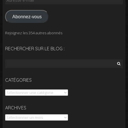
e-
mail
Abonnez-vous
Rejoignez les 354 autres abonnés
RECHERCHER SUR LE BLOG :
Rechercher :
CATÉGORIES
Catégories
Archives
ARCHIVES