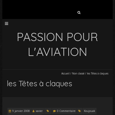
Rechercher :
PASSION POUR
L'AVIATION
Accueil
/
Non classé
/
les Têtes à claques
les Têtes à claques
9 janvier 2008
xavier
0 Commentaire
Koujouak