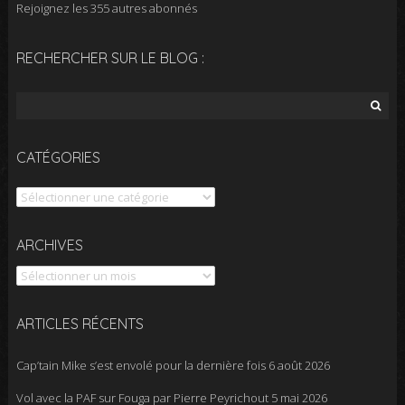
Rejoignez les 355 autres abonnés
RECHERCHER SUR LE BLOG :
Rechercher :
CATÉGORIES
Catégories
Archives
ARCHIVES
ARTICLES RÉCENTS
Cap’tain Mike s’est envolé pour la dernière fois
6 août 2026
Vol avec la PAF sur Fouga par Pierre Peyrichout
5 mai 2026