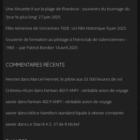
Une Alouette II sur la plage de Rivedoux : souvenirs du tournage du
“Jour le plus long”
27 juin 2025
Fête Aérienne de Vincennes 1928 : Un Film Historique
9 juin 2025
Souvenir de formation au pilotage à l’Aéroclub de Valenciennes –
1963 – par Patrick Bordier
14 avril 2025
COMMENTAIRES RÉCENTS
Henriet
dans
Marcel Henriet, le pilote aux 33 500 heures de vol
Crémieu-Alcan
dans
Farman 402 F-ANFY : véritable avion de voyage
xavier
dans
Farman 402 F-ANFY : véritable avion de voyage
xavier
dans
Hélice Hamilton-standard bipale à vitesse constante
xavier
dans
Le Starck A.S. 37 de R.Nickel