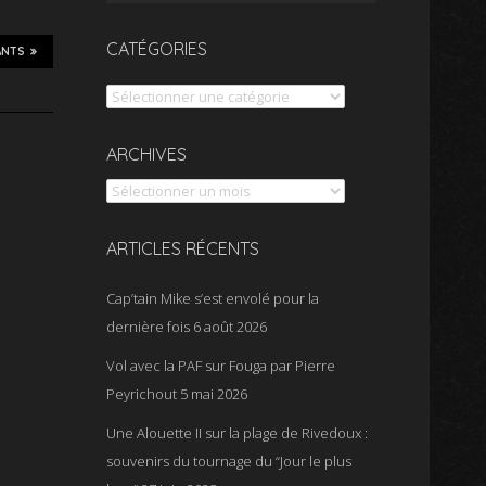
CATÉGORIES
ANTS
Catégories
Archives
ARCHIVES
ARTICLES RÉCENTS
Cap’tain Mike s’est envolé pour la
dernière fois
6 août 2026
Vol avec la PAF sur Fouga par Pierre
Peyrichout
5 mai 2026
Une Alouette II sur la plage de Rivedoux :
souvenirs du tournage du “Jour le plus