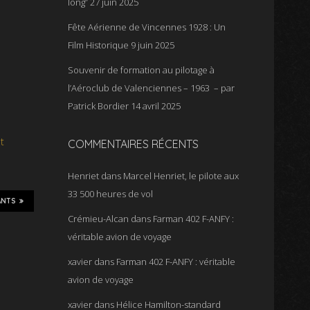
long”
27 juin 2025
Fête Aérienne de Vincennes 1928 : Un
Film Historique
9 juin 2025
Souvenir de formation au pilotage à
l’Aéroclub de Valenciennes – 1963 – par
Patrick Bordier
14 avril 2025
t
COMMENTAIRES RÉCENTS
Henriet
dans
Marcel Henriet, le pilote aux
33 500 heures de vol
ANTS
Crémieu-Alcan
dans
Farman 402 F-ANFY :
véritable avion de voyage
xavier
dans
Farman 402 F-ANFY : véritable
avion de voyage
xavier
dans
Hélice Hamilton-standard