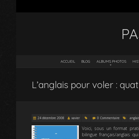
PA
ACCUEIL
BLOG
ALBUMS PHOTOS
HIS
L’anglais pour voler : qua
24 décembre 2008
xavier
0 Commentaire
anglai
Voici, sous un format prati
bilingue français/anglais q