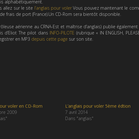
is alphabétiquement.
allez sur le site
l’anglais pour voler
Vous pouvez maintenant le co
de frais de port (France).Un CD-Rom sera bientôt disponible.
rôleuse aérienne au CRNA-Est et maîtrise d’anglais) publie égalemen
s d’Eliot The pilot dans
INFO-PILOTE
(rubrique « IN ENGLISH, PLEAS
egistrer en MP3
depuis cette page
sur son site.
 pour voler en CD-Rom
L’anglais pour voler 5ème édtion
bre 2009
7 avril 2014
ais"
Dans "anglais"