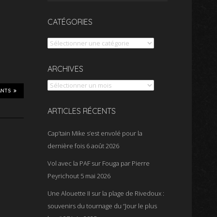
CATÉGORIES
Catégories
Archives
ARCHIVES
ANTS
ARTICLES RÉCENTS
Cap’tain Mike s’est envolé pour la
dernière fois
6 août 2026
Vol avec la PAF sur Fouga par Pierre
Peyrichout
5 mai 2026
Une Alouette II sur la plage de Rivedoux :
souvenirs du tournage du “Jour le plus