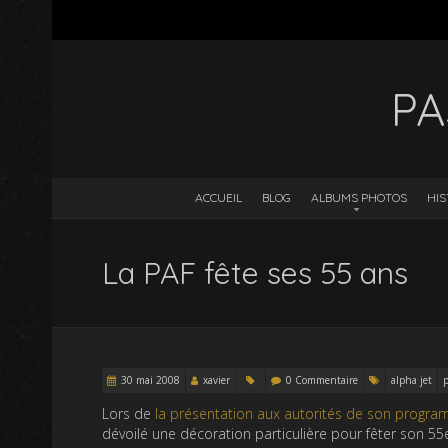
PA
ACCUEIL
BLOG
ALBUMS PHOTOS
HIS
La PAF fête ses 55 ans
30 mai 2008
xavier
0 Commentaire
alpha jet
p
Lors de
la présentation aux autorités de son progr
dévoilé une décoration particulière pour fêter son 55e