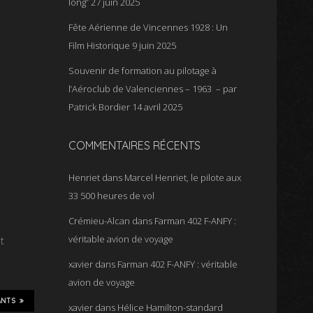
long”
27 juin 2025
Fête Aérienne de Vincennes 1928 : Un
Film Historique
9 juin 2025
Souvenir de formation au pilotage à
l’Aéroclub de Valenciennes – 1963 – par
Patrick Bordier
14 avril 2025
COMMENTAIRES RÉCENTS
Henriet
dans
Marcel Henriet, le pilote aux
33 500 heures de vol
Crémieu-Alcan
dans
Farman 402 F-ANFY :
véritable avion de voyage
t
xavier
dans
Farman 402 F-ANFY : véritable
avion de voyage
ANTS
xavier
dans
Hélice Hamilton-standard