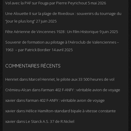
Vol avec la PAF sur Fouga par Pierre Peyrichout
5 mai 2026
Une Alouette II sur la plage de Rivedoux : souvenirs du tournage du
“Jour le plus long”
27 juin 2025
Fête Aérienne de Vincennes 1928 : Un Film Historique
9 juin 2025
Souvenir de formation au pilotage à l’Aéroclub de Valenciennes –
1963 – par Patrick Bordier
14 avril 2025
COMMENTAIRES RÉCENTS
Henriet
dans
Marcel Henriet, le pilote aux 33 500 heures de vol
Crémieu-Alcan
dans
Farman 402 F-ANFY : véritable avion de voyage
xavier
dans
Farman 402 F-ANFY : véritable avion de voyage
xavier
dans
Hélice Hamilton-standard bipale à vitesse constante
xavier
dans
Le Starck A.S. 37 de R.Nickel