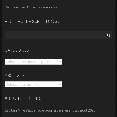
Rejoignez les 354 autres abonnés
RECHERCHER SUR LE BLOG :
Rechercher :
CATÉGORIES
Catégories
Archives
ARCHIVES
ARTICLES RÉCENTS
Cap’tain Mike s’est envolé pour la dernière fois
6 août 2026