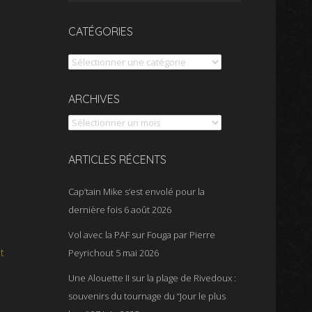
CATÉGORIES
Catégories
Archives
ARCHIVES
ARTICLES RÉCENTS
Cap’tain Mike s’est envolé pour la
dernière fois
6 août 2026
Vol avec la PAF sur Fouga par Pierre
t
Peyrichout
5 mai 2026
Une Alouette II sur la plage de Rivedoux :
souvenirs du tournage du “Jour le plus