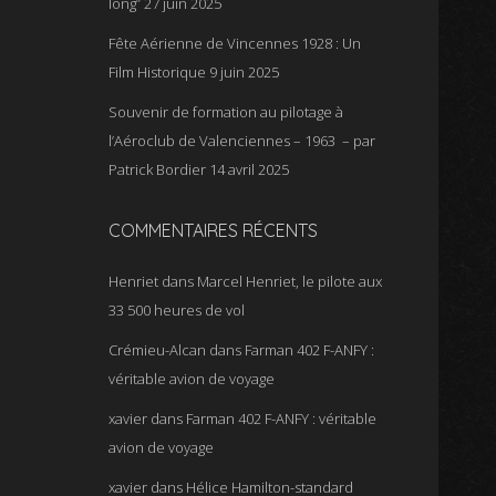
long”
27 juin 2025
Fête Aérienne de Vincennes 1928 : Un
Film Historique
9 juin 2025
Souvenir de formation au pilotage à
l’Aéroclub de Valenciennes – 1963 – par
Patrick Bordier
14 avril 2025
COMMENTAIRES RÉCENTS
Henriet
dans
Marcel Henriet, le pilote aux
33 500 heures de vol
Crémieu-Alcan
dans
Farman 402 F-ANFY :
véritable avion de voyage
xavier
dans
Farman 402 F-ANFY : véritable
avion de voyage
xavier
dans
Hélice Hamilton-standard