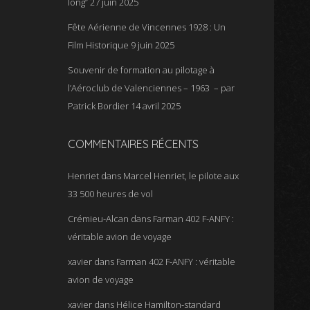
long”
27 juin 2025
Fête Aérienne de Vincennes 1928 : Un
Film Historique
9 juin 2025
Souvenir de formation au pilotage à
l’Aéroclub de Valenciennes – 1963 – par
Patrick Bordier
14 avril 2025
COMMENTAIRES RÉCENTS
Henriet
dans
Marcel Henriet, le pilote aux
33 500 heures de vol
Crémieu-Alcan
dans
Farman 402 F-ANFY :
véritable avion de voyage
xavier
dans
Farman 402 F-ANFY : véritable
avion de voyage
xavier
dans
Hélice Hamilton-standard