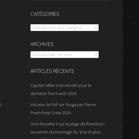
CATÉGORIES
Catégories
Archives
ARCHIVES
ARTICLES RÉCENTS
Cap’tain Mike s’est envolé pour la
dernière fois
6 août 2026
t
Vol avec la PAF sur Fouga par Pierre
Peyrichout
5 mai 2026
Une Alouette II sur la plage de Rivedoux :
souvenirs du tournage du “Jour le plus