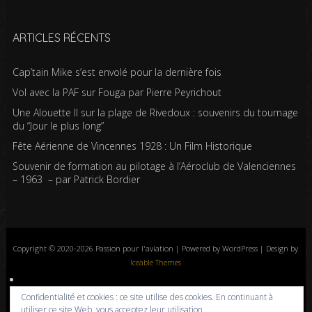
ARTICLES RÉCENTS
Cap’tain Mike s’est envolé pour la dernière fois
Vol avec la PAF sur Fouga par Pierre Peyrichout
Une Alouette II sur la plage de Rivedoux : souvenirs du tournage
du “Jour le plus long”
Fête Aérienne de Vincennes 1928 : Un Film Historique
Souvenir de formation au pilotage à l’Aéroclub de Valenciennes
– 1963 – par Patrick Bordier
Copyright © 2020-2026 Passion pour l'aviation | Powered by WordPress | Design by
Iceable Themes
Accueil
Blog
Albums photos
Histoires de l’aviation
Contrôle aérien
Confidentialité et cookies : ce site utilise des cookies. En continuant à
Livres
Liens
A propos
Contact
Politique de confidentialité
utiliser ce site Web, vous acceptez leur utilisation.