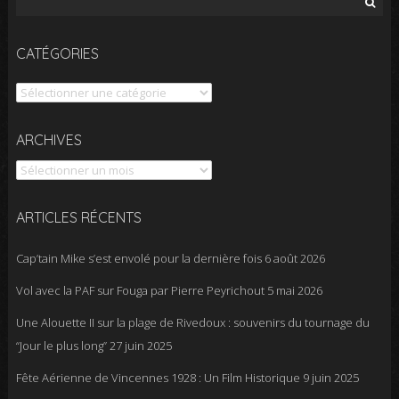
CATÉGORIES
Catégories
Archives
ARCHIVES
ARTICLES RÉCENTS
Cap’tain Mike s’est envolé pour la dernière fois
6 août 2026
Vol avec la PAF sur Fouga par Pierre Peyrichout
5 mai 2026
Une Alouette II sur la plage de Rivedoux : souvenirs du tournage du
“Jour le plus long”
27 juin 2025
Fête Aérienne de Vincennes 1928 : Un Film Historique
9 juin 2025