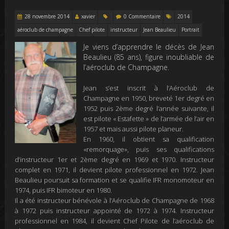
28 novembre 2014
xavier
0 Commentaire
2014
aéroclub de champagne
Chef pilote
instructeur
Jean Beaulieu
Portrait
Je viens d’apprendre le décès de Jean
Beaulieu (85 ans), figure inoubliable de
l’aéroclub de Champagne.
Jean s’est inscrit à l’Aéroclub de
Champagne en 1950, breveté 1er degré en
1952 puis 2ème degré l’année suivante, il
est pilote « Estafette » de l’armée de l’air en
1957 et mais aussi pilote planeur.
En 1960,
i
l obtient sa qualification
«remorquage», puis ses qualifications
d’instructeur 1er et 2ème degré en 1969 et 1970. Instructeur
complet en 1971, il devient pilote professionnel en 1972. Jean
Beaulieu poursuit sa formation et se qualifie IFR monomoteur en
1974, puis IFR bimoteur en 1980.
Il a été instructeur bénévole à l’Aéroclub de Champagne de 1968
à 1972 puis instructeur appointé de 1972 à 1974.
Instructeur
professionnel en 1984, il devient Chef Pilote de l’aéroclub de