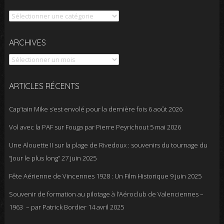
Catégories
Archives
ARCHIVES
ARTICLES RÉCENTS
Cap’tain Mike s’est envolé pour la dernière fois
6 août 2026
Vol avec la PAF sur Fouga par Pierre Peyrichout
5 mai 2026
Une Alouette II sur la plage de Rivedoux : souvenirs du tournage du
“Jour le plus long”
27 juin 2025
Fête Aérienne de Vincennes 1928 : Un Film Historique
9 juin 2025
Souvenir de formation au pilotage à l’Aéroclub de Valenciennes –
1963 – par Patrick Bordier
14 avril 2025