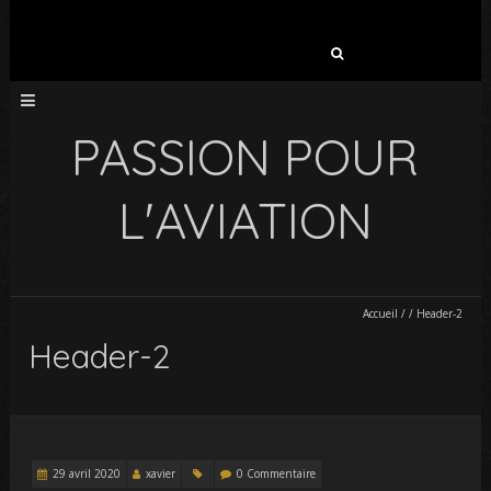
Rechercher :
PASSION POUR
L'AVIATION
Accueil
/
/
Header-2
Header-2
29 avril 2020
xavier
0 Commentaire