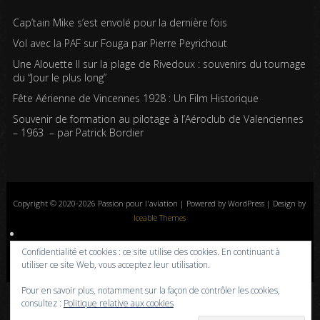
Cap’tain Mike s’est envolé pour la dernière fois
Vol avec la PAF sur Fouga par Pierre Peyrichout
Une Alouette II sur la plage de Rivedoux : souvenirs du tournage
du “Jour le plus long”
Fête Aérienne de Vincennes 1928 : Un Film Historique
Souvenir de formation au pilotage à l’Aéroclub de Valenciennes
– 1963 – par Patrick Bordier
Copyright © 2020-2026 Passion pour l'aviation | Powered by WordPress | Design by
Iceable Themes
Accueil
Blog
Albums photos
Histoires de l’aviation
Contrôle aérien
Confidentialité et cookies : ce site utilise des cookies. En continuant à
Livres
Liens
A propos
Contact
Politique de confidentialité
utiliser ce site Web, vous acceptez leur utilisation.
Pour en savoir plus, notamment sur la façon de contrôler les cookies,
consultez :
Politique relative aux cookies