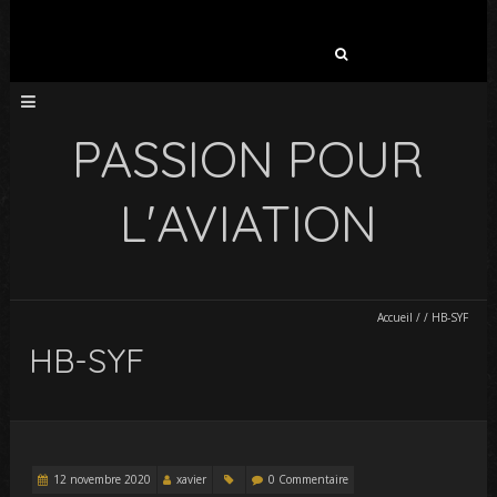
Rechercher :
PASSION POUR
L'AVIATION
Accueil
/
/
HB-SYF
HB-SYF
12 novembre 2020
xavier
0 Commentaire