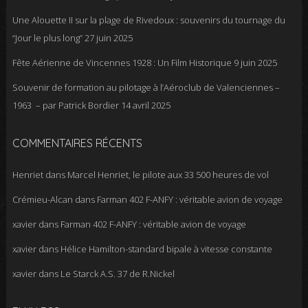
Une Alouette II sur la plage de Rivedoux : souvenirs du tournage du
“Jour le plus long”
27 juin 2025
Fête Aérienne de Vincennes 1928 : Un Film Historique
9 juin 2025
Souvenir de formation au pilotage à l’Aéroclub de Valenciennes –
1963 – par Patrick Bordier
14 avril 2025
COMMENTAIRES RÉCENTS
Henriet
dans
Marcel Henriet, le pilote aux 33 500 heures de vol
Crémieu-Alcan
dans
Farman 402 F-ANFY : véritable avion de voyage
xavier
dans
Farman 402 F-ANFY : véritable avion de voyage
xavier
dans
Hélice Hamilton-standard bipale à vitesse constante
xavier
dans
Le Starck A.S. 37 de R.Nickel