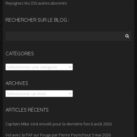
Rejoignez les 355 autres abonnés
RECHERCHER SUR LE BLOG :
Rechercher :
CATÉGORIES
Catégories
Archives
ARCHIVES
ARTICLES RÉCENTS
Cap’tain Mike s’est envolé pour la dernière fois
6 août 2026
Vol avec la PAF sur Fouga par Pierre Peyrichout
5 mai 2026