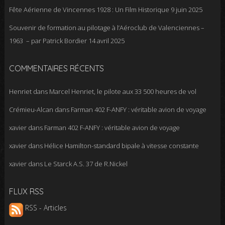
Fête Aérienne de Vincennes 1928 : Un Film Historique
9 juin 2025
Souvenir de formation au pilotage à l’Aéroclub de Valenciennes –
1963 – par Patrick Bordier
14 avril 2025
COMMENTAIRES RÉCENTS
Henriet
dans
Marcel Henriet, le pilote aux 33 500 heures de vol
Crémieu-Alcan
dans
Farman 402 F-ANFY : véritable avion de voyage
xavier
dans
Farman 402 F-ANFY : véritable avion de voyage
xavier
dans
Hélice Hamilton-standard bipale à vitesse constante
xavier
dans
Le Starck A.S. 37 de R.Nickel
FLUX RSS
RSS - Articles