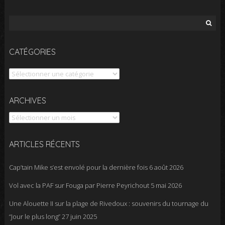
Rechercher :
CATÉGORIES
Catégories
Archives
ARCHIVES
ARTICLES RÉCENTS
Cap’tain Mike s’est envolé pour la dernière fois
6 août 2026
Vol avec la PAF sur Fouga par Pierre Peyrichout
5 mai 2026
Une Alouette II sur la plage de Rivedoux : souvenirs du tournage du
“Jour le plus long”
27 juin 2025