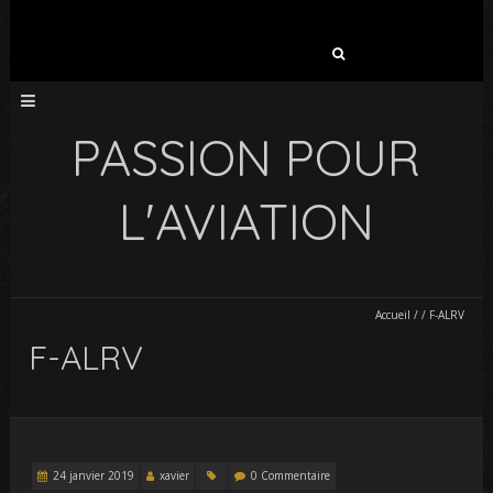
Rechercher :
PASSION POUR
L'AVIATION
Accueil
/
/
F-ALRV
F-ALRV
24 janvier 2019
xavier
0 Commentaire