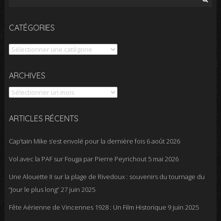
CATÉGORIES
Catégories
Archives
ARCHIVES
ARTICLES RÉCENTS
Cap’tain Mike s’est envolé pour la dernière fois
6 août 2026
Vol avec la PAF sur Fouga par Pierre Peyrichout
5 mai 2026
Une Alouette II sur la plage de Rivedoux : souvenirs du tournage du
“Jour le plus long”
27 juin 2025
Fête Aérienne de Vincennes 1928 : Un Film Historique
9 juin 2025