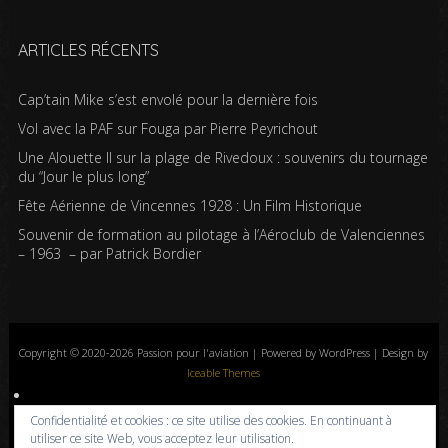
ARTICLES RÉCENTS
Cap’tain Mike s’est envolé pour la dernière fois
Vol avec la PAF sur Fouga par Pierre Peyrichout
Une Alouette II sur la plage de Rivedoux : souvenirs du tournage
du “Jour le plus long”
Fête Aérienne de Vincennes 1928 : Un Film Historique
Souvenir de formation au pilotage à l’Aéroclub de Valenciennes
– 1963 – par Patrick Bordier
Copyright © 2020-2026 Passion pour l'aviation | Powered by WordPress | Design by
Iceable Themes
Accueil
Blog
Albums photos
Histoires de l’aviation
Contrôle aérien
Confidentialité et cookies : ce site utilise des cookies. En continuant à
Livres
Liens
A propos
Contact
Politique de confidentialité
utiliser ce site Web, vous acceptez leur utilisation.