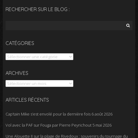
RECHERCHER SUR LE BLOG :
Rechercher :
CATÉGORIES
Catégories
Archives
ARCHIVES
ARTICLES RÉCENTS
Cap’tain Mike s’est envolé pour la dernière fois
6 août 2026
Vol avec la PAF sur Fouga par Pierre Peyrichout
5 mai 2026
Une Alouette II sur la plage de Rivedoux : souvenirs du tournage du