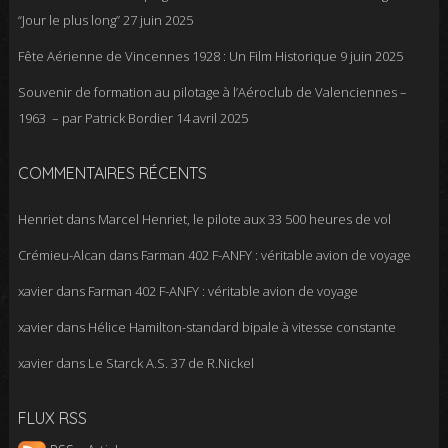
“Jour le plus long”
27 juin 2025
Fête Aérienne de Vincennes 1928 : Un Film Historique
9 juin 2025
Souvenir de formation au pilotage à l’Aéroclub de Valenciennes –
1963 – par Patrick Bordier
14 avril 2025
COMMENTAIRES RÉCENTS
Henriet
dans
Marcel Henriet, le pilote aux 33 500 heures de vol
Crémieu-Alcan
dans
Farman 402 F-ANFY : véritable avion de voyage
xavier
dans
Farman 402 F-ANFY : véritable avion de voyage
xavier
dans
Hélice Hamilton-standard bipale à vitesse constante
xavier
dans
Le Starck A.S. 37 de R.Nickel
FLUX RSS