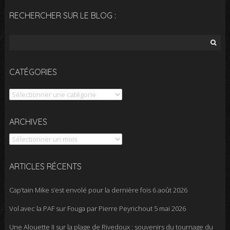
RECHERCHER SUR LE BLOG :
Rechercher :
CATÉGORIES
Catégories
Archives
ARCHIVES
ARTICLES RÉCENTS
Cap’tain Mike s’est envolé pour la dernière fois
6 août 2026
Vol avec la PAF sur Fouga par Pierre Peyrichout
5 mai 2026
Une Alouette II sur la plage de Rivedoux : souvenirs du tournage du