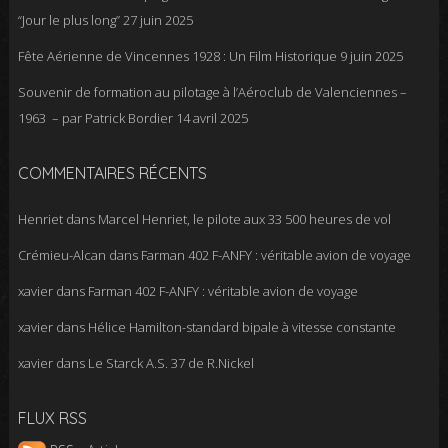
“Jour le plus long”
27 juin 2025
Fête Aérienne de Vincennes 1928 : Un Film Historique
9 juin 2025
Souvenir de formation au pilotage à l’Aéroclub de Valenciennes –
1963 – par Patrick Bordier
14 avril 2025
COMMENTAIRES RÉCENTS
Henriet
dans
Marcel Henriet, le pilote aux 33 500 heures de vol
Crémieu-Alcan
dans
Farman 402 F-ANFY : véritable avion de voyage
xavier
dans
Farman 402 F-ANFY : véritable avion de voyage
xavier
dans
Hélice Hamilton-standard bipale à vitesse constante
xavier
dans
Le Starck A.S. 37 de R.Nickel
FLUX RSS