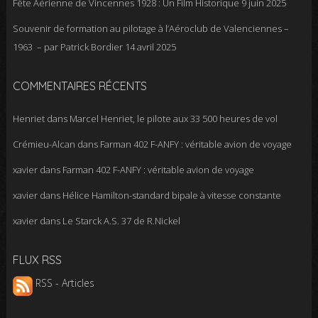
Fête Aérienne de Vincennes 1928 : Un Film Historique
9 juin 2025
Souvenir de formation au pilotage à l’Aéroclub de Valenciennes –
1963 – par Patrick Bordier
14 avril 2025
COMMENTAIRES RÉCENTS
Henriet
dans
Marcel Henriet, le pilote aux 33 500 heures de vol
Crémieu-Alcan
dans
Farman 402 F-ANFY : véritable avion de voyage
xavier
dans
Farman 402 F-ANFY : véritable avion de voyage
xavier
dans
Hélice Hamilton-standard bipale à vitesse constante
xavier
dans
Le Starck A.S. 37 de R.Nickel
FLUX RSS
RSS - Articles