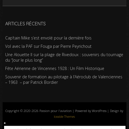
ARTICLES RÉCENTS
Cap’tain Mike s’est envolé pour la dernière fois
Vol avec la PAF sur Fouga par Pierre Peyrichout
Une Alouette II sur la plage de Rivedoux : souvenirs du tournage
du “Jour le plus long”
Fête Aérienne de Vincennes 1928 : Un Film Historique
Souvenir de formation au pilotage à l’Aéroclub de Valenciennes
– 1963 – par Patrick Bordier
Copyright © 2020-2026 Passion pour l'aviation | Powered by WordPress | Design by
Iceable Themes
Accueil
Blog
Albums photos
Histoires de l’aviation
Contrôle aérien