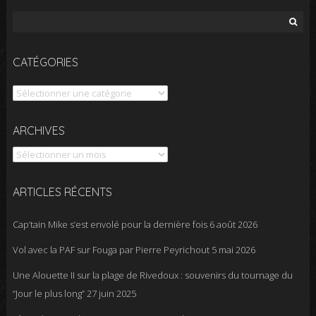
Rechercher :
CATÉGORIES
Catégories
Archives
ARCHIVES
ARTICLES RÉCENTS
Cap’tain Mike s’est envolé pour la dernière fois
6 août 2026
Vol avec la PAF sur Fouga par Pierre Peyrichout
5 mai 2026
Une Alouette II sur la plage de Rivedoux : souvenirs du tournage du
“Jour le plus long”
27 juin 2025