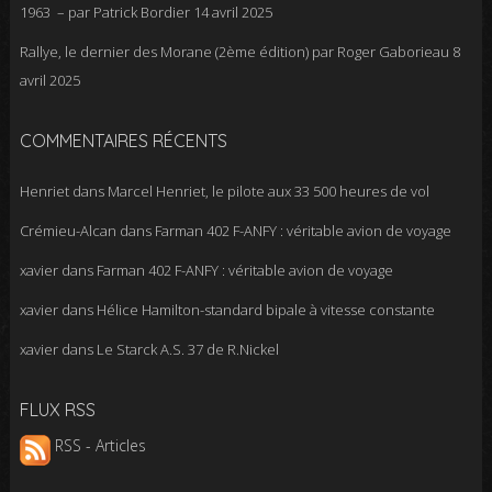
1963 – par Patrick Bordier
14 avril 2025
Rallye, le dernier des Morane (2ème édition) par Roger Gaborieau
8
avril 2025
COMMENTAIRES RÉCENTS
Henriet
dans
Marcel Henriet, le pilote aux 33 500 heures de vol
Crémieu-Alcan
dans
Farman 402 F-ANFY : véritable avion de voyage
xavier
dans
Farman 402 F-ANFY : véritable avion de voyage
xavier
dans
Hélice Hamilton-standard bipale à vitesse constante
xavier
dans
Le Starck A.S. 37 de R.Nickel
FLUX RSS
RSS - Articles