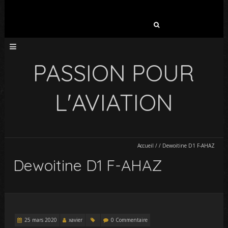
Rechercher :
PASSION POUR
L'AVIATION
Accueil
/
/
Dewoitine D1 F-AHAZ
Dewoitine D1 F-AHAZ
25 mars 2020
xavier
0 Commentaire