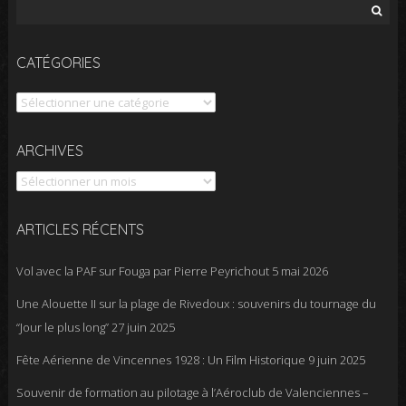
Rechercher :
CATÉGORIES
Catégories
Archives
ARCHIVES
ARTICLES RÉCENTS
Vol avec la PAF sur Fouga par Pierre Peyrichout
5 mai 2026
Une Alouette II sur la plage de Rivedoux : souvenirs du tournage du
“Jour le plus long”
27 juin 2025
Fête Aérienne de Vincennes 1928 : Un Film Historique
9 juin 2025
Souvenir de formation au pilotage à l’Aéroclub de Valenciennes –