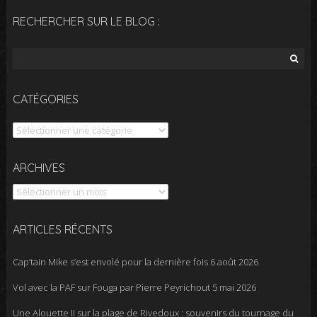
RECHERCHER SUR LE BLOG :
Rechercher :
CATÉGORIES
Catégories
Archives
ARCHIVES
ARTICLES RÉCENTS
Cap’tain Mike s’est envolé pour la dernière fois
6 août 2026
Vol avec la PAF sur Fouga par Pierre Peyrichout
5 mai 2026
Une Alouette II sur la plage de Rivedoux : souvenirs du tournage du