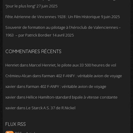
“Jour le plus long”
27 juin 2025
Fête Aérienne de Vincennes 1928 : Un Film Historique
9 juin 2025
Souvenir de formation au pilotage à l’Aéroclub de Valenciennes –
1963 – par Patrick Bordier
14 avril 2025
COMMENTAIRES RÉCENTS
Henriet
dans
Marcel Henriet, le pilote aux 33 500 heures de vol
Crémieu-Alcan
dans
Farman 402 F-ANFY : véritable avion de voyage
xavier
dans
Farman 402 F-ANFY : véritable avion de voyage
xavier
dans
Hélice Hamilton-standard bipale à vitesse constante
xavier
dans
Le Starck A.S. 37 de R.Nickel
FLUX RSS