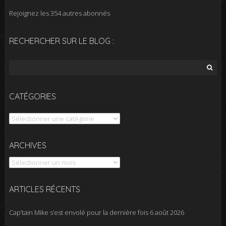
Rejoignez les 354 autres abonnés
RECHERCHER SUR LE BLOG :
Rechercher :
CATÉGORIES
Catégories
Archives
ARCHIVES
ARTICLES RÉCENTS
Cap’tain Mike s’est envolé pour la dernière fois
6 août 2026