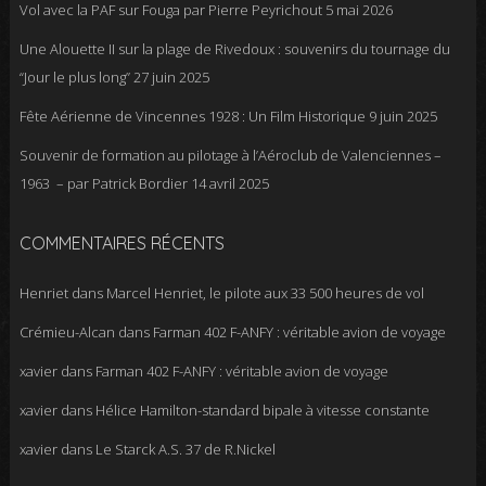
Vol avec la PAF sur Fouga par Pierre Peyrichout
5 mai 2026
Une Alouette II sur la plage de Rivedoux : souvenirs du tournage du
“Jour le plus long”
27 juin 2025
Fête Aérienne de Vincennes 1928 : Un Film Historique
9 juin 2025
Souvenir de formation au pilotage à l’Aéroclub de Valenciennes –
1963 – par Patrick Bordier
14 avril 2025
COMMENTAIRES RÉCENTS
Henriet
dans
Marcel Henriet, le pilote aux 33 500 heures de vol
Crémieu-Alcan
dans
Farman 402 F-ANFY : véritable avion de voyage
xavier
dans
Farman 402 F-ANFY : véritable avion de voyage
xavier
dans
Hélice Hamilton-standard bipale à vitesse constante
xavier
dans
Le Starck A.S. 37 de R.Nickel