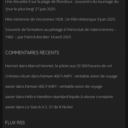
Une Alouette II sur la plage de Rivedoux : souvenirs du tournage du
“Jour le plus long”
27 juin 2025
Fête Aérienne de Vincennes 1928 : Un Film Historique
9 juin 2025
Souvenir de formation au pilotage à l’Aéroclub de Valenciennes –
1963 – par Patrick Bordier
14 avril 2025
COMMENTAIRES RÉCENTS
Henriet
dans
Marcel Henriet, le pilote aux 33 500 heures de vol
Crémieu-Alcan
dans
Farman 402 F-ANFY : véritable avion de voyage
xavier
dans
Farman 402 F-ANFY : véritable avion de voyage
xavier
dans
Hélice Hamilton-standard bipale à vitesse constante
xavier
dans
Le Starck A.S. 37 de R.Nickel
FLUX RSS