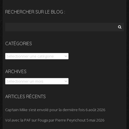
RECHERCHER SUR LE BLOG :
Rechercher :
CATÉGORIES
Catégories
Archives
ARCHIVES
ARTICLES RÉCENTS
Cap’tain Mike s’est envolé pour la dernière fois
6 août 2026
Vol avec la PAF sur Fouga par Pierre Peyrichout
5 mai 2026