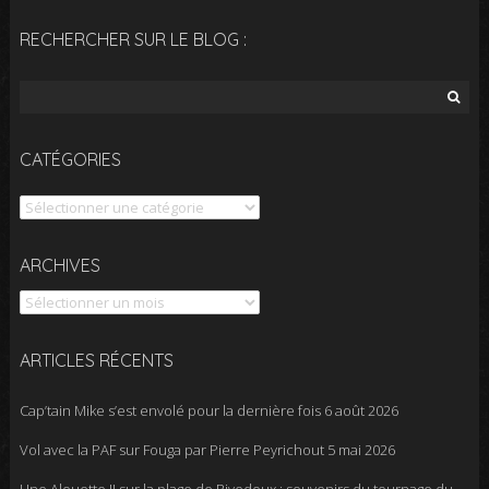
RECHERCHER SUR LE BLOG :
Rechercher :
CATÉGORIES
Catégories
Archives
ARCHIVES
ARTICLES RÉCENTS
Cap’tain Mike s’est envolé pour la dernière fois
6 août 2026
Vol avec la PAF sur Fouga par Pierre Peyrichout
5 mai 2026