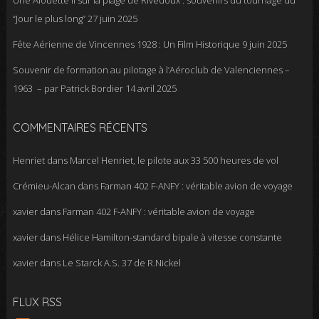
Une Alouette II sur la plage de Rivedoux : souvenirs du tournage du
“Jour le plus long”
27 juin 2025
Fête Aérienne de Vincennes 1928 : Un Film Historique
9 juin 2025
Souvenir de formation au pilotage à l’Aéroclub de Valenciennes –
1963 – par Patrick Bordier
14 avril 2025
COMMENTAIRES RÉCENTS
Henriet
dans
Marcel Henriet, le pilote aux 33 500 heures de vol
Crémieu-Alcan
dans
Farman 402 F-ANFY : véritable avion de voyage
xavier
dans
Farman 402 F-ANFY : véritable avion de voyage
xavier
dans
Hélice Hamilton-standard bipale à vitesse constante
xavier
dans
Le Starck A.S. 37 de R.Nickel
FLUX RSS