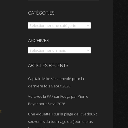
CATÉGORIES
Catégories
Archives
ARCHIVES
ARTICLES RÉCENTS
Cap’tain Mike s’est envolé pour la
dernière fois
6 août 2026
Vol avec la PAF sur Fouga par Pierre
Peyrichout
5 mai 2026
t
Une Alouette II sur la plage de Rivedoux :
souvenirs du tournage du “Jour le plus