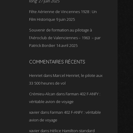
long”
27 juin 2025
Fête Aérienne de Vincennes 1928 : Un
Film Historique
9 juin 2025
Souvenir de formation au pilotage à
l’Aéroclub de Valenciennes – 1963 – par
Patrick Bordier
14 avril 2025
COMMENTAIRES RÉCENTS
Henriet
dans
Marcel Henriet, le pilote aux
33 500 heures de vol
Crémieu-Alcan
dans
Farman 402 F-ANFY :
véritable avion de voyage
xavier
dans
Farman 402 F-ANFY : véritable
avion de voyage
xavier
dans
Hélice Hamilton-standard