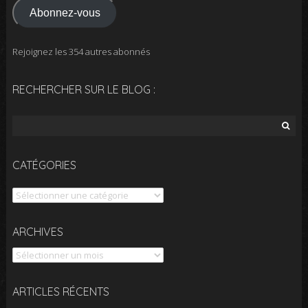
Abonnez-vous
Rejoignez les 354 autres abonnés
RECHERCHER SUR LE BLOG :
Rechercher :
CATÉGORIES
Catégories
Archives
ARCHIVES
ARTICLES RÉCENTS