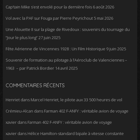
Cap’tain Mike s’est envolé pour la dernière fois
6 août 2026
Vol avec la PAF sur Fouga par Pierre Peyrichout
5 mai 2026
Une Alouette II sur la plage de Rivedoux : souvenirs du tournage du
“Jour le plus long”
27 juin 2025
Fête Aérienne de Vincennes 1928 : Un Film Historique
9 juin 2025
Souvenir de formation au pilotage à l’Aéroclub de Valenciennes –
1963 – par Patrick Bordier
14 avril 2025
COMMENTAIRES RÉCENTS
Henriet
dans
Marcel Henriet, le pilote aux 33 500 heures de vol
Crémieu-Alcan
dans
Farman 402 F-ANFY : véritable avion de voyage
xavier
dans
Farman 402 F-ANFY : véritable avion de voyage
xavier
dans
Hélice Hamilton-standard bipale à vitesse constante