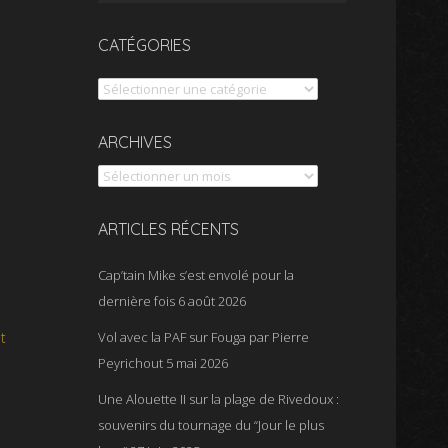
CATÉGORIES
Catégories
Archives
ARCHIVES
ARTICLES RÉCENTS
Cap’tain Mike s’est envolé pour la
dernière fois
6 août 2026
t
Vol avec la PAF sur Fouga par Pierre
Peyrichout
5 mai 2026
Une Alouette II sur la plage de Rivedoux :
souvenirs du tournage du “Jour le plus