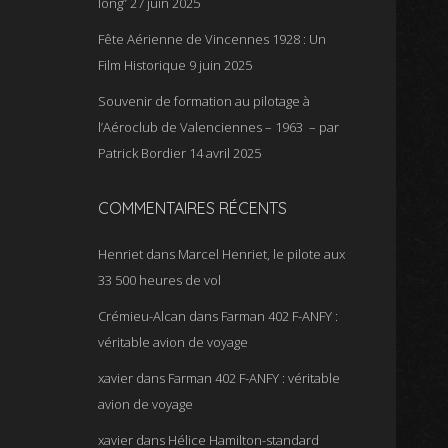
long”
27 juin 2025
Fête Aérienne de Vincennes 1928 : Un
Film Historique
9 juin 2025
Souvenir de formation au pilotage à
l’Aéroclub de Valenciennes – 1963 – par
Patrick Bordier
14 avril 2025
COMMENTAIRES RÉCENTS
Henriet
dans
Marcel Henriet, le pilote aux
33 500 heures de vol
Crémieu-Alcan
dans
Farman 402 F-ANFY :
véritable avion de voyage
xavier
dans
Farman 402 F-ANFY : véritable
avion de voyage
xavier
dans
Hélice Hamilton-standard