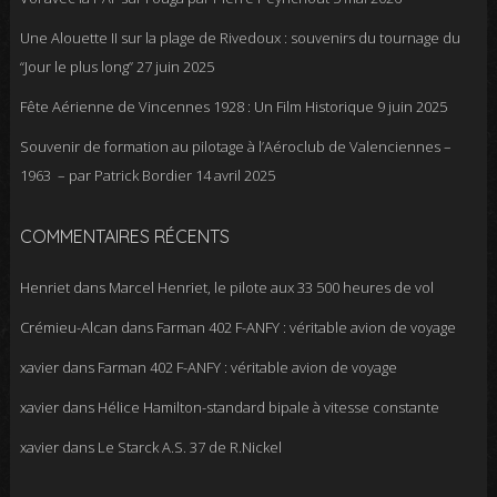
Une Alouette II sur la plage de Rivedoux : souvenirs du tournage du
“Jour le plus long”
27 juin 2025
Fête Aérienne de Vincennes 1928 : Un Film Historique
9 juin 2025
Souvenir de formation au pilotage à l’Aéroclub de Valenciennes –
1963 – par Patrick Bordier
14 avril 2025
COMMENTAIRES RÉCENTS
Henriet
dans
Marcel Henriet, le pilote aux 33 500 heures de vol
Crémieu-Alcan
dans
Farman 402 F-ANFY : véritable avion de voyage
xavier
dans
Farman 402 F-ANFY : véritable avion de voyage
xavier
dans
Hélice Hamilton-standard bipale à vitesse constante
xavier
dans
Le Starck A.S. 37 de R.Nickel