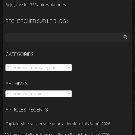
Rejoignez les 355 autres abonnés
RECHERCHER SUR LE BLOG :
Rechercher :
CATÉGORIES
Catégories
Archives
ARCHIVES
ARTICLES RÉCENTS
Cap’tain Mike s’est envolé pour la dernière fois
6 août 2026
Vol avec la PAF sur Fouga par Pierre Peyrichout
5 mai 2026