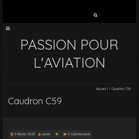
Rechercher :
PASSION POUR
L'AVIATION
Accueil
/
/
Caudron C59
Caudron C59
9 février 2020
xavier
0 Commentaire