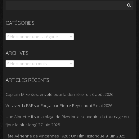
Rechercher :
CATÉGORIES
Catégories
Archives
ARCHIVES
ARTICLES RÉCENTS
Cap’tain Mike s’est envolé pour la dernière fois
6 août 2026
Vol avec la PAF sur Fouga par Pierre Peyrichout
5 mai 2026
Une Alouette II sur la plage de Rivedoux : souvenirs du tournage du
“Jour le plus long”
27 juin 2025
Fête Aérienne de Vincennes 1928 : Un Film Historique
9 juin 2025