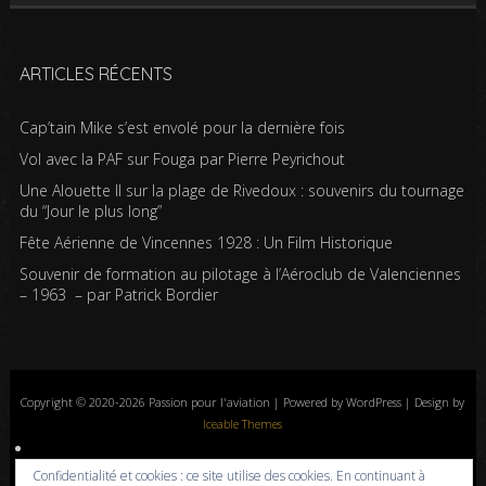
ARTICLES RÉCENTS
Cap’tain Mike s’est envolé pour la dernière fois
Vol avec la PAF sur Fouga par Pierre Peyrichout
Une Alouette II sur la plage de Rivedoux : souvenirs du tournage
du “Jour le plus long”
Fête Aérienne de Vincennes 1928 : Un Film Historique
Souvenir de formation au pilotage à l’Aéroclub de Valenciennes
– 1963 – par Patrick Bordier
Copyright © 2020-2026 Passion pour l'aviation | Powered by WordPress | Design by
Iceable Themes
Accueil
Blog
Albums photos
Histoires de l’aviation
Contrôle aérien
Confidentialité et cookies : ce site utilise des cookies. En continuant à