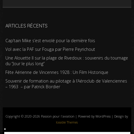
ARTICLES RÉCENTS
Cap’tain Mike s’est envolé pour la dernière fois
Vol avec la PAF sur Fouga par Pierre Peyrichout
Une Alouette II sur la plage de Rivedoux : souvenirs du tournage
du “Jour le plus long”
Fête Aérienne de Vincennes 1928 : Un Film Historique
Souvenir de formation au pilotage à l’Aéroclub de Valenciennes
– 1963 – par Patrick Bordier
Copyright © 2020-2026 Passion pour l'aviation | Powered by WordPress | Design by
Iceable Themes
Accueil
Blog
Albums photos
Histoires de l’aviation
Contrôle aérien