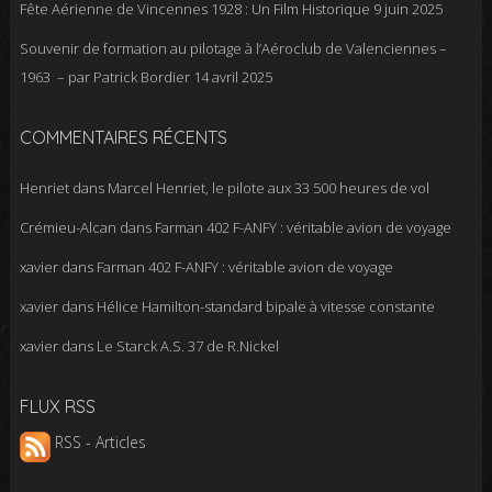
Fête Aérienne de Vincennes 1928 : Un Film Historique
9 juin 2025
Souvenir de formation au pilotage à l’Aéroclub de Valenciennes –
1963 – par Patrick Bordier
14 avril 2025
COMMENTAIRES RÉCENTS
Henriet
dans
Marcel Henriet, le pilote aux 33 500 heures de vol
Crémieu-Alcan
dans
Farman 402 F-ANFY : véritable avion de voyage
xavier
dans
Farman 402 F-ANFY : véritable avion de voyage
xavier
dans
Hélice Hamilton-standard bipale à vitesse constante
xavier
dans
Le Starck A.S. 37 de R.Nickel
FLUX RSS
RSS - Articles