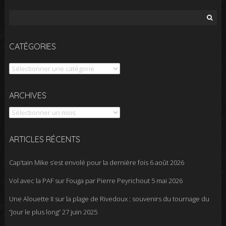
Rechercher :
CATÉGORIES
Catégories
Archives
ARCHIVES
ARTICLES RÉCENTS
Cap’tain Mike s’est envolé pour la dernière fois
6 août 2026
Vol avec la PAF sur Fouga par Pierre Peyrichout
5 mai 2026
Une Alouette II sur la plage de Rivedoux : souvenirs du tournage du
“Jour le plus long”
27 juin 2025