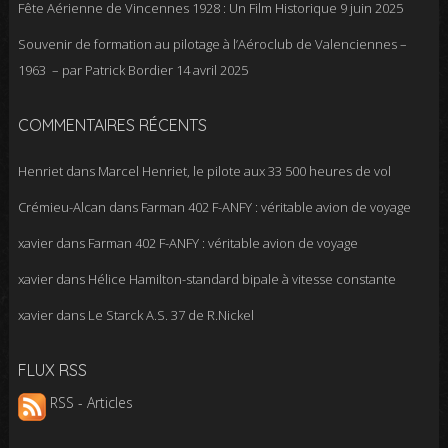
Fête Aérienne de Vincennes 1928 : Un Film Historique
9 juin 2025
Souvenir de formation au pilotage à l’Aéroclub de Valenciennes –
1963 – par Patrick Bordier
14 avril 2025
COMMENTAIRES RÉCENTS
Henriet
dans
Marcel Henriet, le pilote aux 33 500 heures de vol
Crémieu-Alcan
dans
Farman 402 F-ANFY : véritable avion de voyage
xavier
dans
Farman 402 F-ANFY : véritable avion de voyage
xavier
dans
Hélice Hamilton-standard bipale à vitesse constante
xavier
dans
Le Starck A.S. 37 de R.Nickel
FLUX RSS
RSS - Articles