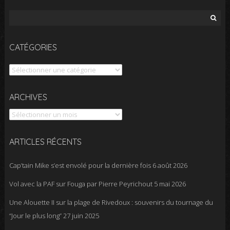
Rechercher :
CATÉGORIES
Catégories
Archives
ARCHIVES
ARTICLES RÉCENTS
Cap’tain Mike s’est envolé pour la dernière fois
6 août 2026
Vol avec la PAF sur Fouga par Pierre Peyrichout
5 mai 2026
Une Alouette II sur la plage de Rivedoux : souvenirs du tournage du
“Jour le plus long”
27 juin 2025