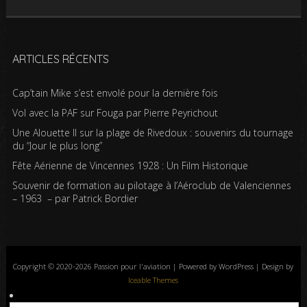
ARTICLES RÉCENTS
Cap’tain Mike s’est envolé pour la dernière fois
Vol avec la PAF sur Fouga par Pierre Peyrichout
Une Alouette II sur la plage de Rivedoux : souvenirs du tournage
du “Jour le plus long”
Fête Aérienne de Vincennes 1928 : Un Film Historique
Souvenir de formation au pilotage à l’Aéroclub de Valenciennes
– 1963 – par Patrick Bordier
Copyright © 2020-2026 Passion pour l'aviation | Powered by WordPress | Design by
Iceable Themes
Accueil
Blog
Albums photos
Histoires de l’aviation
Contrôle aérien