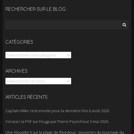
RECHERCHER SUR LE BLOG :
Rechercher :
CATÉGORIES
Catégories
Archives
ARCHIVES
ARTICLES RÉCENTS
Cap’tain Mike s’est envolé pour la dernière fois
6 août 2026
Vol avec la PAF sur Fouga par Pierre Peyrichout
5 mai 2026
Une Alouette II sur la plage de Rivedoux : souvenirs du tournage du