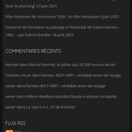
“Jour le plus long”
27 juin 2025
Fête Aérienne de Vincennes 1928 : Un Film Historique
9 juin 2025
Souvenir de formation au pilotage à l’Aéroclub de Valenciennes –
1963 – par Patrick Bordier
14 avril 2025
COMMENTAIRES RÉCENTS
Henriet
dans
Marcel Henriet, le pilote aux 33 500 heures de vol
Crémieu-Alcan
dans
Farman 402 F-ANFY : véritable avion de voyage
xavier
dans
Farman 402 F-ANFY : véritable avion de voyage
xavier
dans
Hélice Hamilton-standard bipale à vitesse constante
xavier
dans
Le Starck A.S. 37 de R.Nickel
FLUX RSS